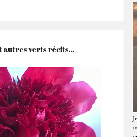
t autres verts récits…
J
m
q