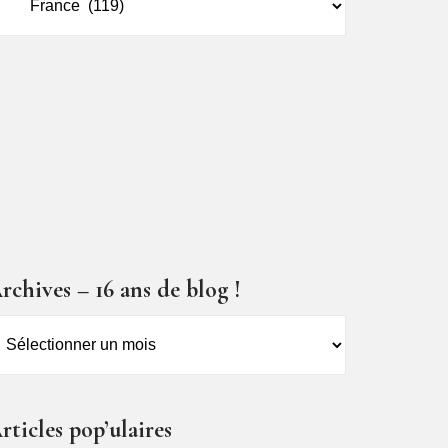
es
ticles
rchives – 16 ans de blog !
rchives
6
ns
rticles pop’ulaires
e