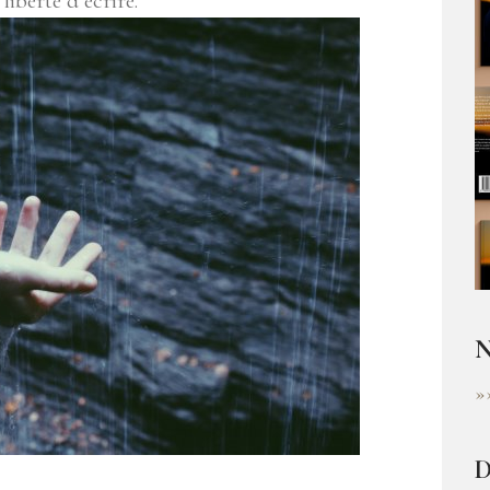
 liberté d’écrire.
N
»
D