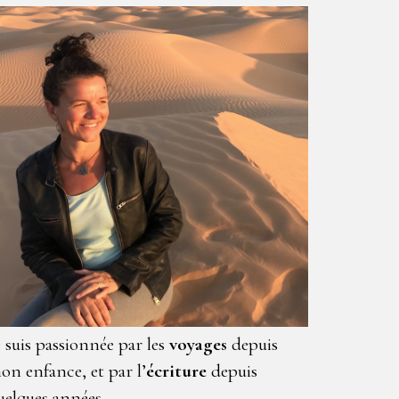
e suis passionnée par les
voyages
depuis
on enfance, et par l’
écriture
depuis
uelques années.