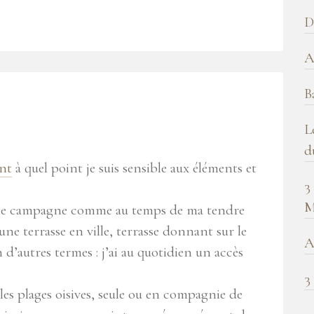
b
D
!
A
B
L
d
nt
à quel point je suis sensible aux éléments et
3
M
leine campagne comme au temps de ma tendre
 une terrasse en ville, terrasse donnant sur le
A
 d’autres termes : j’ai au quotidien un accès
3
les plages oisives, seule ou en compagnie de