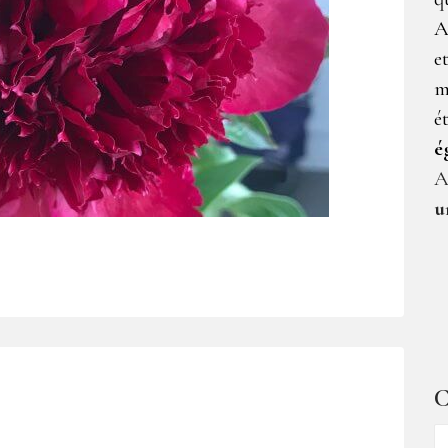
A
e
m
é
é
A
u
C
C