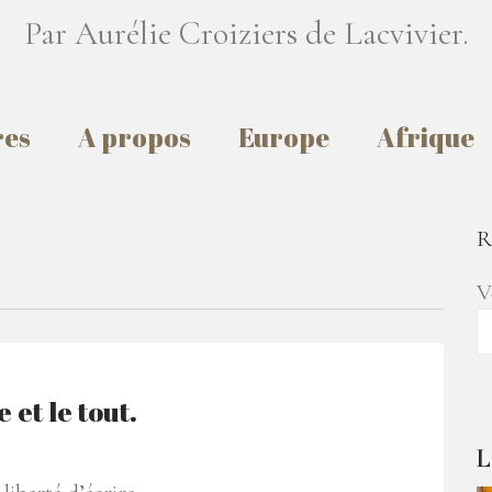
Par Aurélie Croiziers de Lacvivier.
res
A propos
Europe
Afrique
R
V
 et le tout.
L