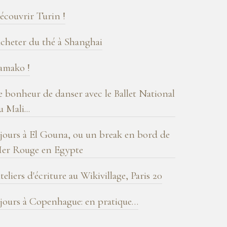
log
écouvrir Turin !
cheter du thé à Shanghai
amako !
e bonheur de danser avec le Ballet National
u Mali...
 jours à El Gouna, ou un break en bord de
er Rouge en Egypte
teliers d'écriture au Wikivillage, Paris 20
 jours à Copenhague: en pratique…