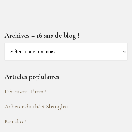
Archives – 16 ans de blog !
Archives
–
16
ans
Articles pop’ulaires
de
blog
Découvrir Turin !
!
Acheter du thé à Shanghai
Bamako !