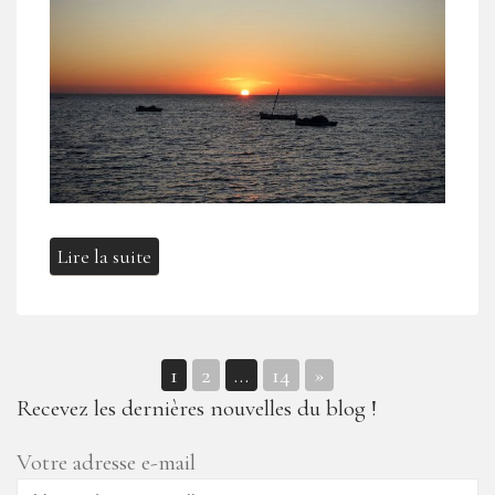
Lire la suite
1
2
…
14
»
Navigation
Recevez les dernières nouvelles du blog !
des
Votre adresse e-mail