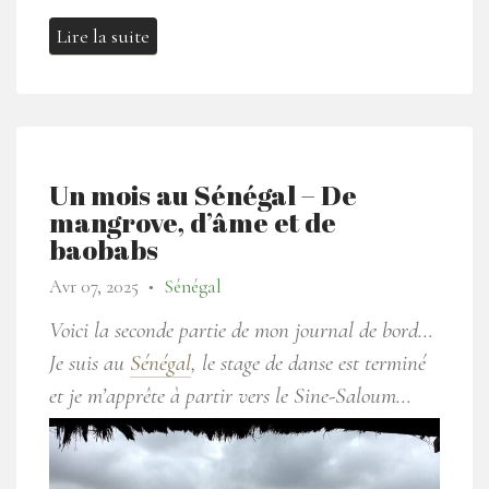
Lire la suite
Un mois au Sénégal – De
mangrove, d’âme et de
baobabs
Avr 07, 2025
Sénégal
●
Voici la seconde partie de mon journal de bord…
Je suis au
Sénégal
, le stage de danse est terminé
et je m’apprête à partir vers le Sine-Saloum…