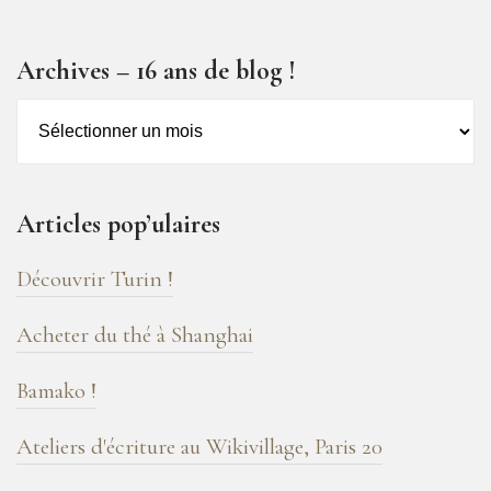
Archives – 16 ans de blog !
Archives
–
16
ans
Articles pop’ulaires
de
blog
Découvrir Turin !
!
Acheter du thé à Shanghai
Bamako !
Ateliers d'écriture au Wikivillage, Paris 20