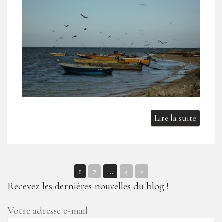
Lire la suite
1
2
…
4
»
Navigation
Recevez les dernières nouvelles du blog !
des
Votre adresse e-mail