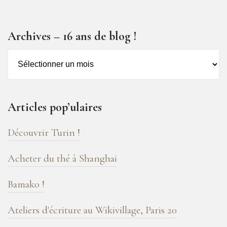
Archives – 16 ans de blog !
Archives
–
16
ans
Articles pop’ulaires
de
blog
Découvrir Turin !
!
Acheter du thé à Shanghai
Bamako !
Ateliers d'écriture au Wikivillage, Paris 20