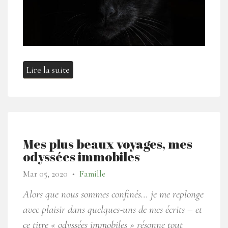
Lire la suite
Mes plus beaux voyages, mes
odyssées immobiles
Mar 05, 2020
Famille
●
Alors que nous sommes confinés… je me replonge
avec plaisir dans quelques-uns de mes écrits – et
ce titre « odyssées immobiles » résonne tout