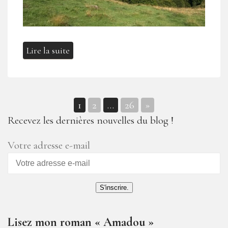
Lire la suite
1
2
…
26
»
Navigation
Recevez les dernières nouvelles du blog !
des
Votre adresse e-mail
articles
S'inscrire.
Lisez mon roman « Amadou »