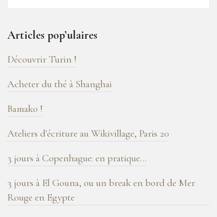
16
ans
Articles pop’ulaires
de
blog
Découvrir Turin !
!
Acheter du thé à Shanghai
Bamako !
Ateliers d'écriture au Wikivillage, Paris 20
3 jours à Copenhague: en pratique…
3 jours à El Gouna, ou un break en bord de Mer
Rouge en Egypte