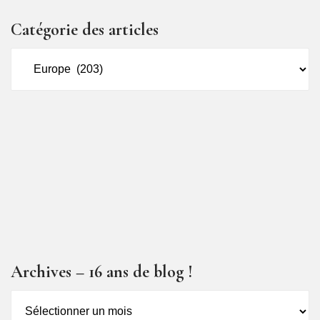
Catégorie des articles
Catégorie
des
articles
Archives – 16 ans de blog !
Archives
–