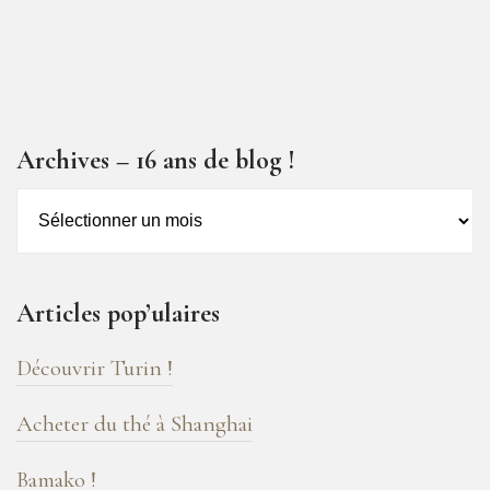
Archives – 16 ans de blog !
Archives
–
16
ans
Articles pop’ulaires
de
blog
Découvrir Turin !
!
Acheter du thé à Shanghai
Bamako !