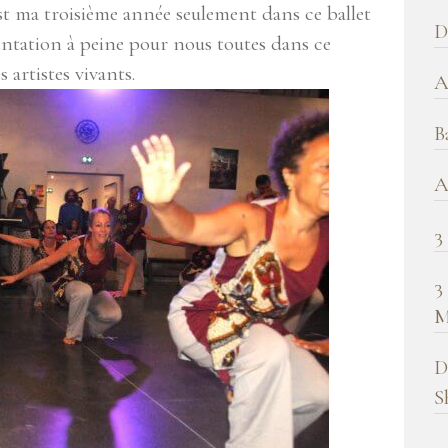
t ma troisième année seulement dans ce ballet
b
D
entation à peine pour nous toutes dans ce
!
 artistes vivants.
A
B
A
3
3
M
D
S