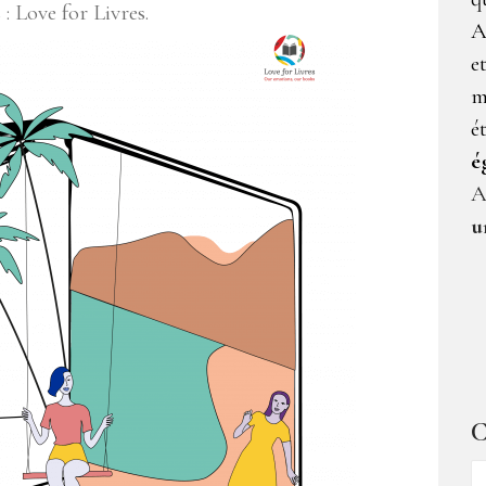
: Love for Livres.
A
e
m
é
é
A
u
C
C