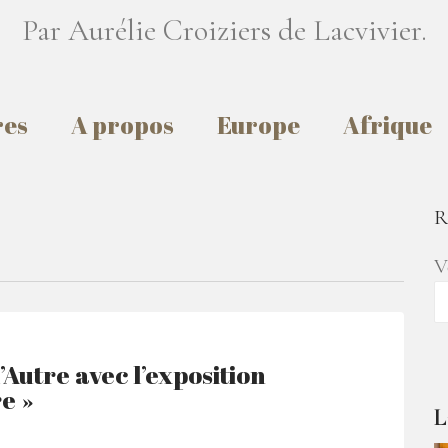
Par Aurélie Croiziers de Lacvivier.
res
A propos
Europe
Afrique
R
V
Autre avec l’exposition
re »
L