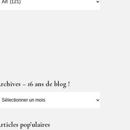
es
ticles
rchives – 16 ans de blog !
rchives
6
ns
rticles pop’ulaires
e