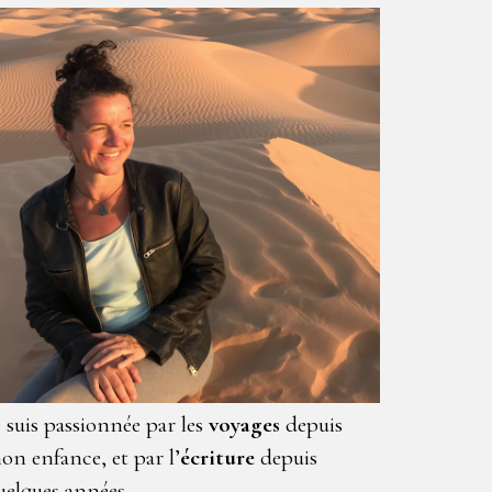
e suis passionnée par les
voyages
depuis
on enfance, et par l’
écriture
depuis
uelques années.