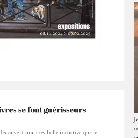
ivres se font guérisseurs
J
m
i découvert une très belle initiative que je
q