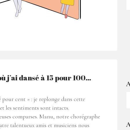
d
ar
 où j’ai dansé à 15 pour 100…
A
A
 pour cent » : je replonge dans cette
–
et les sentiments sont intacts.
1
cieuses comparses. Manu, notre chorégraphe
a
A
uatre talentueux amis et musiciens nous
d