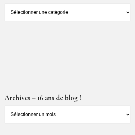
Catégorie
des
articles
Archives – 16 ans de blog !
Archives
–
16
ans