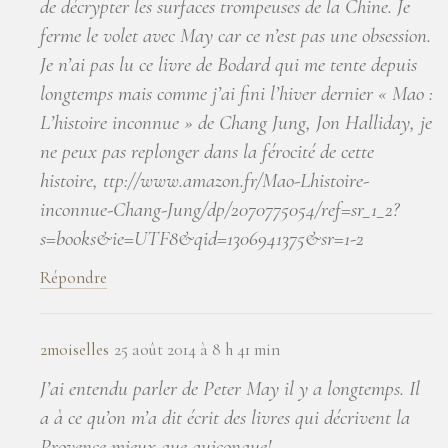
de décrypter les surfaces trompeuses de la Chine. Je
ferme le volet avec May car ce n’est pas une obsession.
Je n’ai pas lu ce livre de Bodard qui me tente depuis
longtemps mais comme j’ai fini l’hiver dernier « Mao :
L’histoire inconnue » de Chang Jung, Jon Halliday, je
ne peux pas replonger dans la férocité de cette
histoire, ttp://www.amazon.fr/Mao-Lhistoire-
inconnue-Chang-Jung/dp/2070775054/ref=sr_1_2?
s=books&ie=UTF8&qid=1306941375&sr=1-2
Répondre
2moiselles
25 août 2014 à 8 h 41 min
J’ai entendu parler de Peter May il y a longtemps. Il
a à ce qu’on m’a dit écrit des livres qui décrivent la
Provence mieux que quiconque!