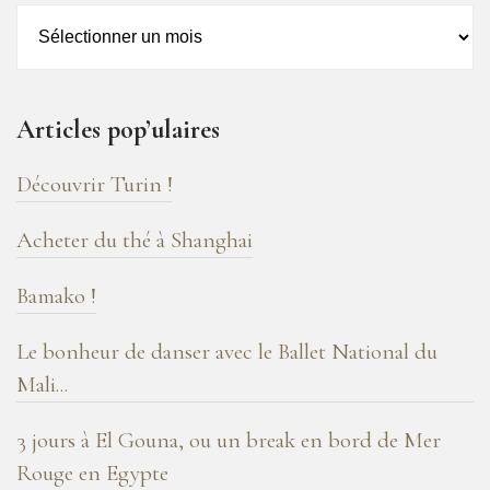
Archives
–
16
ans
Articles pop’ulaires
de
blog
Découvrir Turin !
!
Acheter du thé à Shanghai
Bamako !
Le bonheur de danser avec le Ballet National du
Mali...
3 jours à El Gouna, ou un break en bord de Mer
Rouge en Egypte