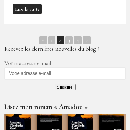
Lire la suite
«
1
2
3
4
»
Navigation
Recevez les dernières nouvelles du blog !
des
Votre adresse e-mail
articles
S'inscrire.
Lisez mon roman « Amadou »