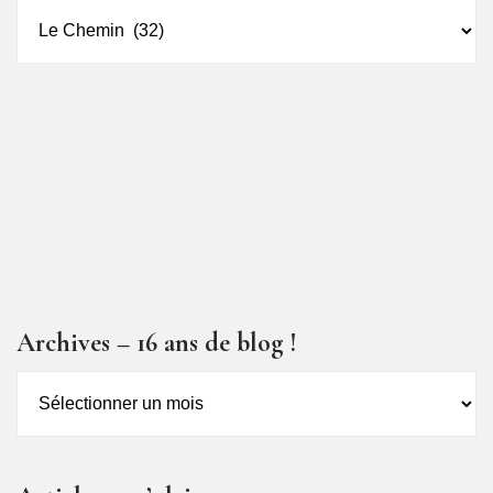
Catégorie
des
articles
Archives – 16 ans de blog !
Archives
–
16
ans