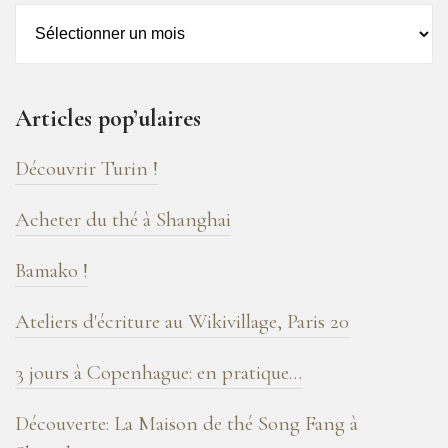
Archives
–
16
ans
Articles pop’ulaires
de
blog
Découvrir Turin !
!
Acheter du thé à Shanghai
Bamako !
Ateliers d'écriture au Wikivillage, Paris 20
3 jours à Copenhague: en pratique…
Découverte: La Maison de thé Song Fang à