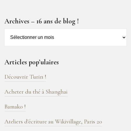
Archives – 16 ans de blog !
Archives
–
16
ans
Articles pop’ulaires
de
blog
Découvrir Turin !
!
Acheter du thé à Shanghai
Bamako !
Ateliers d'écriture au Wikivillage, Paris 20