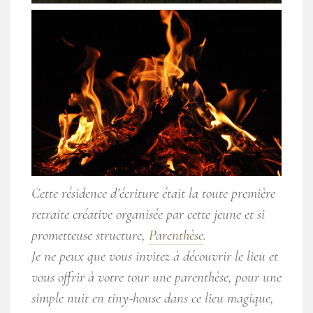
Cette résidence d’écriture était la toute première
retraite créative organisée par cette jeune et si
prometteuse structure,
Parenthèse
.
Je ne peux que vous invitez à découvrir le lieu et
vous offrir à votre tour une parenthèse, pour une
simple nuit en tiny-house dans ce lieu magique,