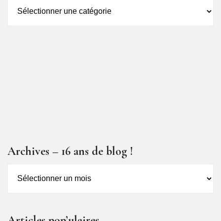
Catégorie
des
articles
Archives – 16 ans de blog !
Archives
–
16
ans
Articles pop’ulaires