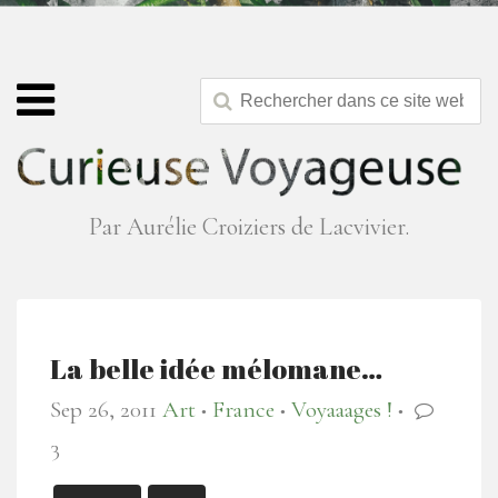
Par Aurélie Croiziers de Lacvivier.
La belle idée mélomane…
Sep 26, 2011
Art
France
Voyaaages !
●
●
●
3