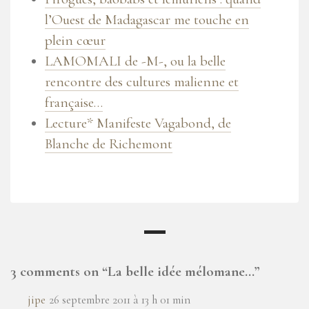
l’Ouest de Madagascar me touche en
plein cœur
LAMOMALI de -M-, ou la belle
rencontre des cultures malienne et
française…
Lecture* Manifeste Vagabond, de
Blanche de Richemont
3 comments on “
La belle idée mélomane…
”
jipe
26 septembre 2011 à 13 h 01 min