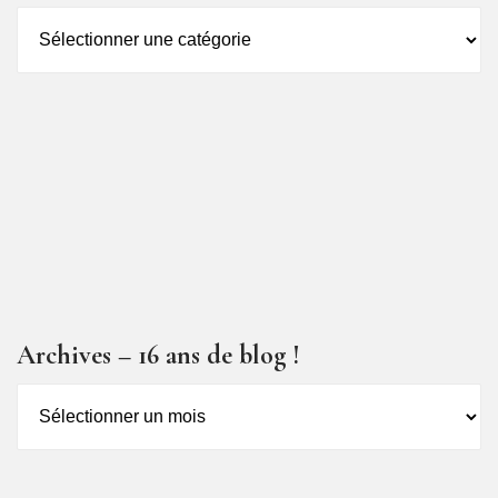
Catégorie
des
articles
Archives – 16 ans de blog !
Archives
–
16
ans