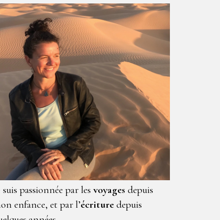
e suis passionnée par les
voyages
depuis
on enfance, et par l’
écriture
depuis
uelques années.