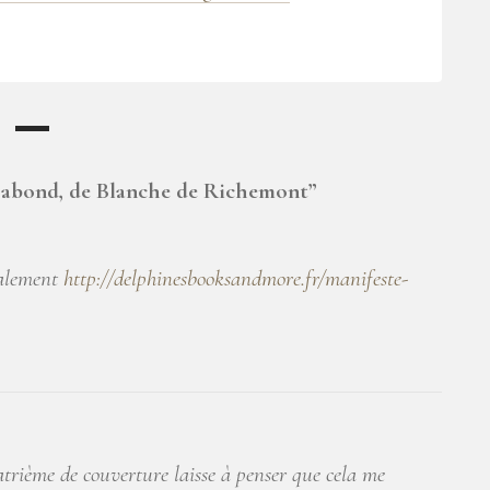
gabond, de Blanche de Richemont
”
galement
http://delphinesbooksandmore.fr/manifeste-
atrième de couverture laisse à penser que cela me