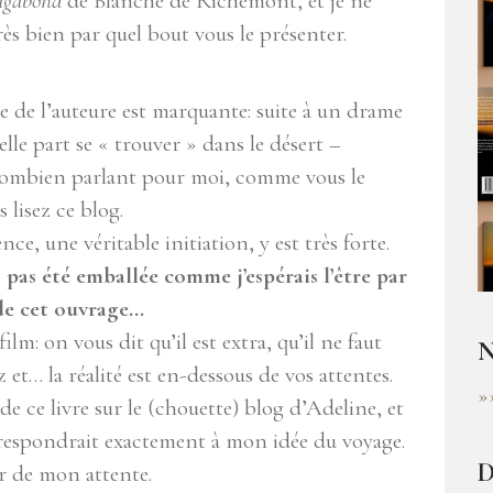
agabond
de Blanche de Richemont, et je ne
très bien par quel bout vous le présenter.
e de l’auteure est marquante: suite à un drame
elle part se « trouver » dans le désert –
combien parlant pour moi, comme vous le
s lisez ce blog.
ce, une véritable initiation, y est très forte.
i pas été emballée comme j’espérais l’être par
 de cet ouvrage…
lm: on vous dit qu’il est extra, qu’il ne faut
N
 et… la réalité est en-dessous de vos attentes.
»
de ce livre sur le (chouette) blog d’Adeline, et
rrespondrait exactement à mon idée du voyage.
D
eur de mon attente.