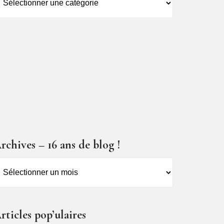
es
ticles
rchives – 16 ans de blog !
rchives
6
ns
rticles pop’ulaires
e