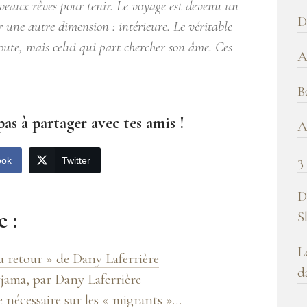
uveaux rêves pour tenir. Le voyage est devenu un
b
D
ir une autre dimension : intérieure. Le véritable
!
oute, mais celui qui part chercher son âme. Ces
A
B
pas à partager avec tes amis !
A
3
ook
Twitter
D
 :
S
L
u retour » de Dany Laferrière
d
yjama, par Dany Laferrière
 nécessaire sur les « migrants »…