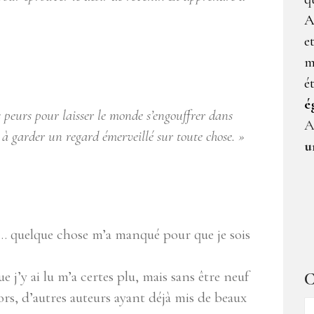
A
e
m
é
é
s peurs pour laisser le monde s’engouffrer dans
A
 à garder un regard émerveillé sur toute chose. »
u
u… quelque chose m’a manqué pour que je sois
 j’y ai lu m’a certes plu, mais sans être neuf
C
lors, d’autres auteurs ayant déjà mis de beaux
C