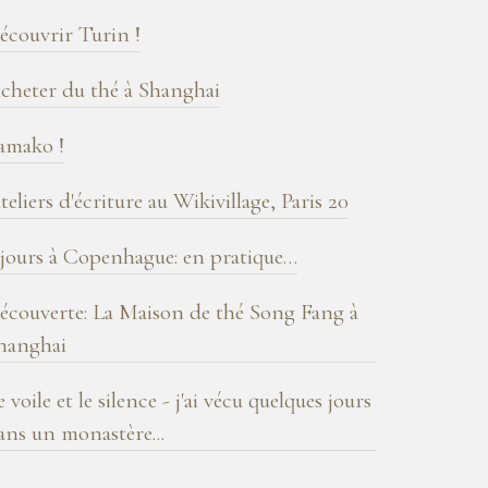
log
écouvrir Turin !
cheter du thé à Shanghai
amako !
teliers d'écriture au Wikivillage, Paris 20
 jours à Copenhague: en pratique…
écouverte: La Maison de thé Song Fang à
hanghai
e voile et le silence - j'ai vécu quelques jours
ans un monastère...