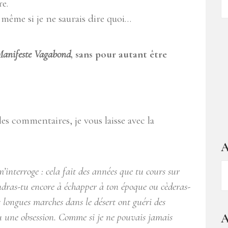
e.
d
même si je ne saurais dire quoi…
ar
anifeste Vagabond
, sans pour autant être
es commentaires, je vous laisse avec la
A
A
 m’interroge : cela fait des années que tu cours sur
–
iendras-tu encore à échapper à ton époque ou cèderas-
1
 longues marches dans le désert ont guéri des
a
nu une obsession. Comme si je ne pouvais jamais
A
d