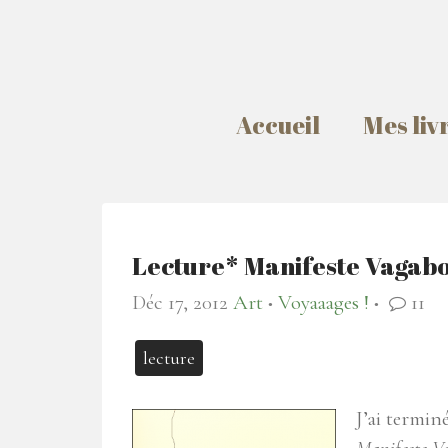
Accueil
Mes liv
Lecture* Manifeste Vagab
Déc 17, 2012
Art
Voyaaages !
11
●
●
lecture
J’ai terminé