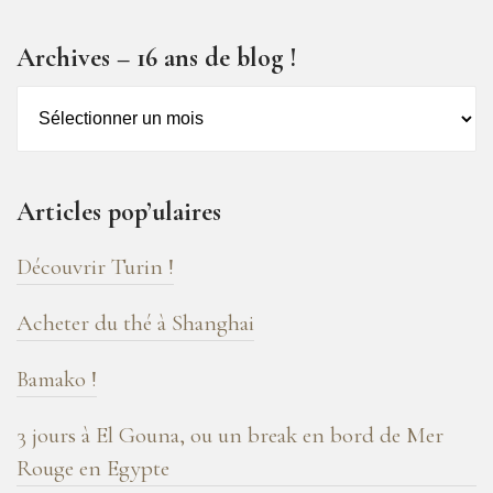
Archives – 16 ans de blog !
Archives
–
16
ans
Articles pop’ulaires
de
blog
Découvrir Turin !
!
Acheter du thé à Shanghai
Bamako !
3 jours à El Gouna, ou un break en bord de Mer
Rouge en Egypte