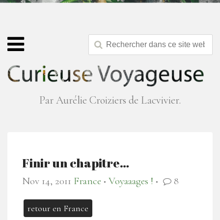
Par Aurélie Croiziers de Lacvivier.
Finir un chapitre…
Nov 14, 2011
France
Voyaaages !
8
●
●
retour en France