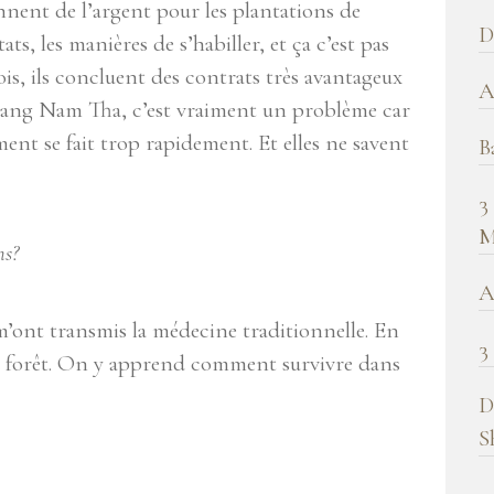
nnent de l’argent pour les plantations de
b
D
ts, les manières de s’habiller, et ça c’est pas
!
is, ils concluent des contrats très avantageux
A
uang Nam Tha, c’est vraiment un problème car
nt se fait trop rapidement. Et elles ne savent
B
3
M
ns?
A
’ont transmis la médecine traditionnelle. En
3
r la forêt. On y apprend comment survivre dans
D
S