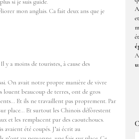
lus si je suis guide.
A
iorer mon anglais. Ca fait deux ans que je
e
m
é
é
A
Il y a moins de touristes, à cause des
u
ussi. On avait notre propre manière de vivre
s louent beaucoup de terres, ont de gros
ents… Et ils ne travaillent pas proprement. Par
s sur place… Et surtout les Chinois défôrestent
aux et les remplacent par des caoutchoucs.
C
s avaient été coupés. J’ai écrit au
C
s n’ont vu personne, une fois sur place. Ce