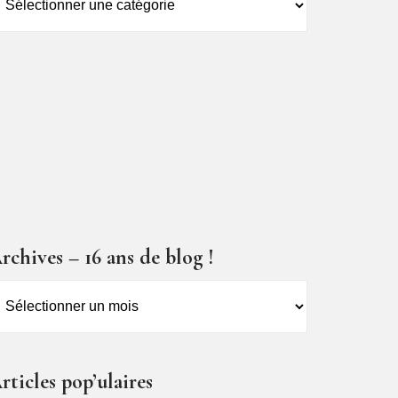
es
ticles
rchives – 16 ans de blog !
rchives
6
ns
rticles pop’ulaires
e