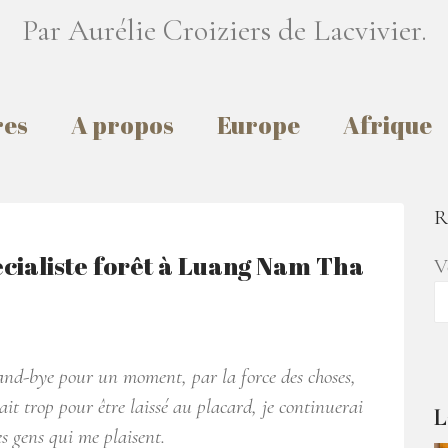
Par Aurélie Croiziers de Lacvivier.
res
A propos
Europe
Afrique
R
pécialiste forêt à Luang Nam Tha
V
tand-bye pour un moment, par la force des choses,
ait trop pour être laissé au placard, je continuerai
L
s gens qui me plaisent.