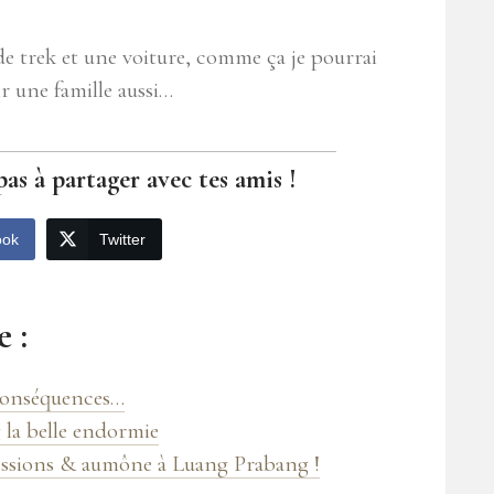
de trek et une voiture, comme ça je pourrai
r une famille aussi…
pas à partager avec tes amis !
ook
Twitter
 :
conséquences…
la belle endormie
essions & aumône à Luang Prabang !