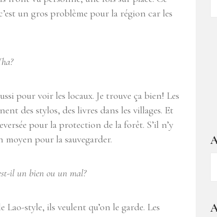
d
 c’est un gros problème pour la région car les
ar
Tha?
aussi pour voir les locaux. Je trouve ça bien! Les
ent des stylos, des livres dans les villages. Et
eversée pour la protection de la forêt. S’il n’y
A
cun moyen pour la sauvegarder.
A
–
est-il un bien ou un mal?
1
a
A
le Lao-style, ils veulent qu’on le garde. Les
d