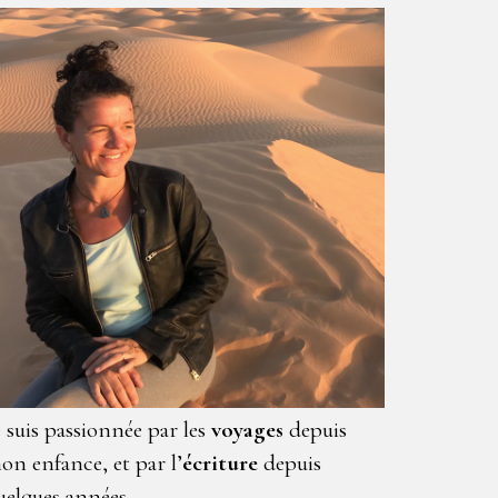
e suis passionnée par les
voyages
depuis
on enfance, et par l’
écriture
depuis
uelques années.