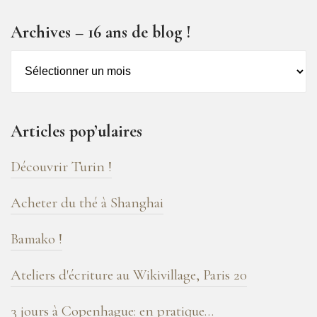
Archives – 16 ans de blog !
Archives
–
16
ans
Articles pop’ulaires
de
blog
Découvrir Turin !
!
Acheter du thé à Shanghai
Bamako !
Ateliers d'écriture au Wikivillage, Paris 20
3 jours à Copenhague: en pratique…