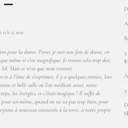
b
D
!
A
à 13 h 25 min
B
on pour la danse. Perso, je suis une fan de danse, en
3
ique même si c’est magnifique. Je trouve cela trop dur,
M
 lol. Mais ce n’est que mon ressenti.
A
s et à l’âme de s’exprimer, il y a quelques années, lors
nse et belle salle où l’on méditait aussi, notre
3
rps, les énergies, et c’était magique ! Il suffit de
t, pour soi-même, quand on ne va pas trop bien, pour
D
oyions à nouveau connectés à la terre, à notre propre
S