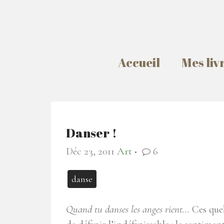
Accueil
Mes liv
Danser !
Déc 23, 2011
Art
6
●
danse
Quand tu danses les anges rient…
Ces quel