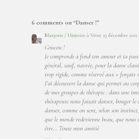
6 comments on “
Danser !
”
Marjorie / Histoire à Vivre
23 décembre 2011 
Coucou !
Je comprends à fond ton amour et ta passi
général, sauf, navrée, pour la danse class
trop rigide, comme réservé aux « forçats »
J’ai découvert la danse qui permet au corp
de mes groupes de thérapie : dans une imme
thérapeute nous faisait danser, bouger le co
danser, comme on sent, selon son instinc
que le monde redevienne beau, que nous s
être… Toute mon amitié