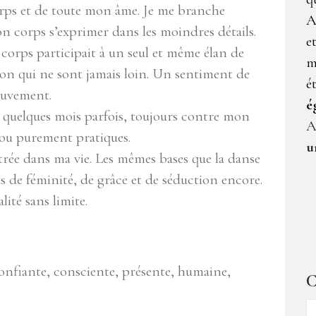
rps et de toute mon âme. Je me branche
A
on corps s’exprimer dans les moindres détails.
e
orps participait à un seul et même élan de
m
tion qui ne sont jamais loin. Un sentiment de
é
mouvement.
é
e quelques mois parfois, toujours contre mon
A
 ou purement pratiques.
u
ntrée dans ma vie. Les mêmes bases que la danse
s de féminité, de grâce et de séduction encore.
ité sans limite.
onfiante, consciente, présente, humaine,
C
C