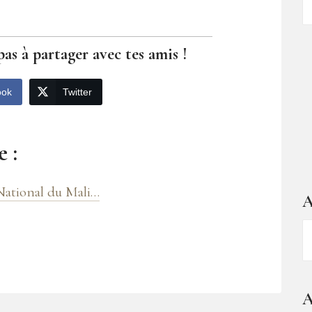
d
ar
pas à partager avec tes amis !
ook
Twitter
 :
 National du Mali…
A
A
–
1
a
A
d