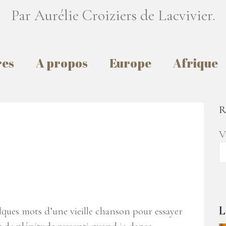
Par Aurélie Croiziers de Lacvivier.
res
A propos
Europe
Afrique
R
V
L
ques mots d’une vieille chanson pour essayer