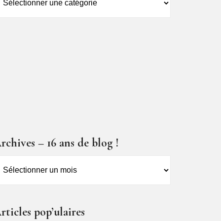
es
ticles
rchives – 16 ans de blog !
rchives
6
ns
rticles pop’ulaires
e