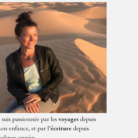
e suis passionnée par les
voyages
depuis
on enfance, et par l’
écriture
depuis
uelques années.