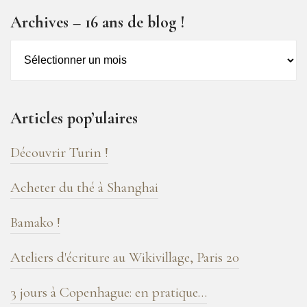
Archives – 16 ans de blog !
Archives
–
16
ans
Articles pop’ulaires
de
blog
Découvrir Turin !
!
Acheter du thé à Shanghai
Bamako !
Ateliers d'écriture au Wikivillage, Paris 20
3 jours à Copenhague: en pratique…