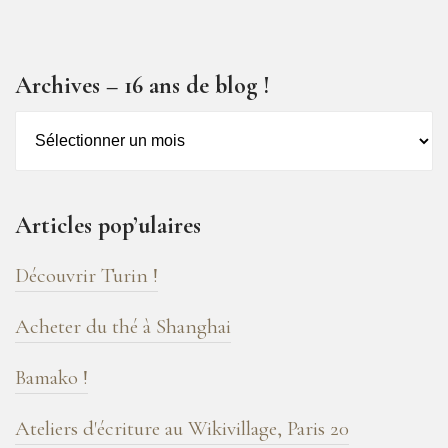
Archives – 16 ans de blog !
Archives
–
16
ans
Articles pop’ulaires
de
blog
Découvrir Turin !
!
Acheter du thé à Shanghai
Bamako !
Ateliers d'écriture au Wikivillage, Paris 20