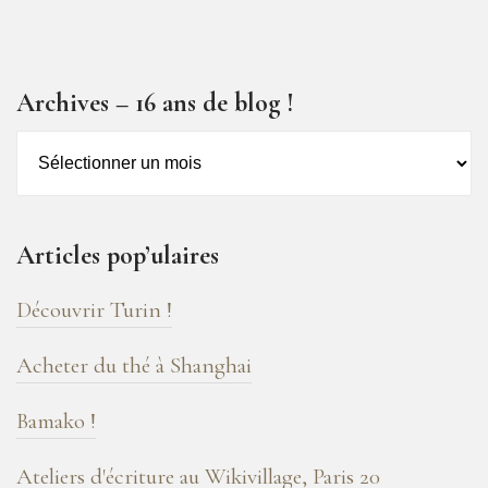
Archives – 16 ans de blog !
Archives
–
16
ans
Articles pop’ulaires
de
blog
Découvrir Turin !
!
Acheter du thé à Shanghai
Bamako !
Ateliers d'écriture au Wikivillage, Paris 20