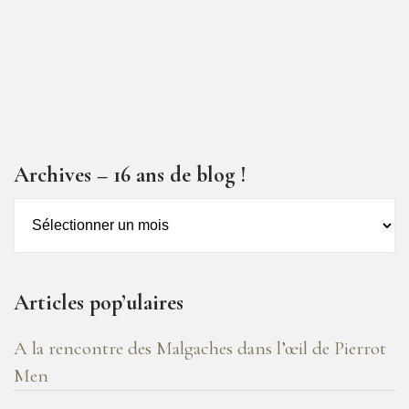
Archives – 16 ans de blog !
Archives
–
16
ans
Articles pop’ulaires
de
blog
A la rencontre des Malgaches dans l’œil de Pierrot
!
Men