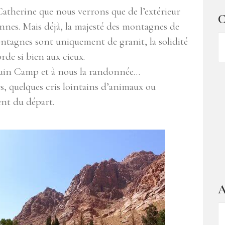
atherine que nous verrons que de l’extérieur
C
iennes. Mais déjà, la majesté des montagnes de
C
ontagnes sont uniquement de granit, la solidité
d
orde si bien aux cieux.
ar
uin Camp et à nous la randonnée…
rs, quelques cris lointains d’animaux ou
ent du départ.
A
A
–