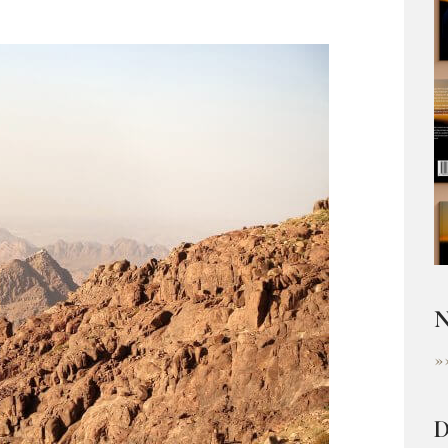
N
»
D