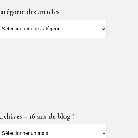
atégorie des articles
atégorie
es
ticles
rchives – 16 ans de blog !
rchives