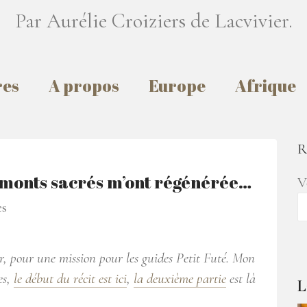
Par Aurélie Croiziers de Lacvivier.
res
A propos
Europe
Afrique
R
es monts sacrés m’ont régénérée…
V
es
er, pour une mission pour les guides Petit Futé. Mon
es,
le début du récit est ici
,
la deuxième partie
est là
L