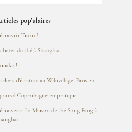
6
ns
rticles pop’ulaires
e
log
écouvrir Turin !
cheter du thé à Shanghai
amako !
teliers d'écriture au Wikivillage, Paris 20
 jours à Copenhague: en pratique…
écouverte: La Maison de thé Song Fang à
hanghai