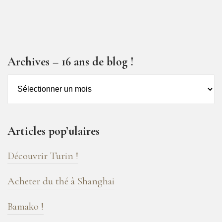
Archives – 16 ans de blog !
Archives
–
16
ans
Articles pop’ulaires
de
blog
Découvrir Turin !
!
Acheter du thé à Shanghai
Bamako !