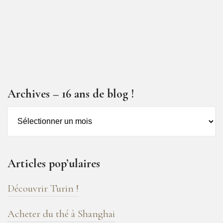
Archives – 16 ans de blog !
Archives
–
16
ans
Articles pop’ulaires
de
blog
Découvrir Turin !
!
Acheter du thé à Shanghai