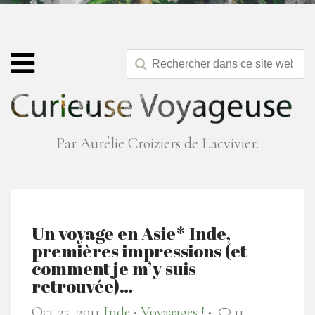
Par Aurélie Croiziers de Lacvivier.
Un voyage en Asie* Inde,
premières impressions (et
comment je m’y suis
retrouvée)…
Oct 25, 2011
Inde
Voyaaages !
11
●
●