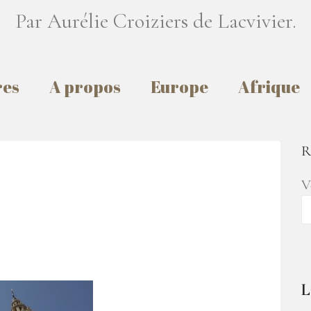
Par Aurélie Croiziers de Lacvivier.
res
A propos
Europe
Afrique
R
V
L