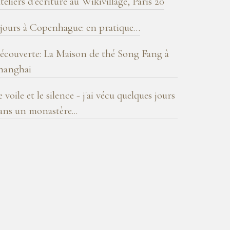
teliers d'écriture au Wikivillage, Paris 20
 jours à Copenhague: en pratique…
écouverte: La Maison de thé Song Fang à
hanghai
e voile et le silence - j'ai vécu quelques jours
ans un monastère...