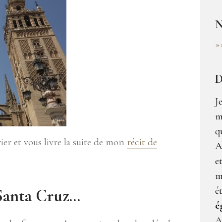
N
»
D
J
m
q
ier et vous livre la suite de mon
récit de
A
e
m
é
 Santa Cruz…
é
A