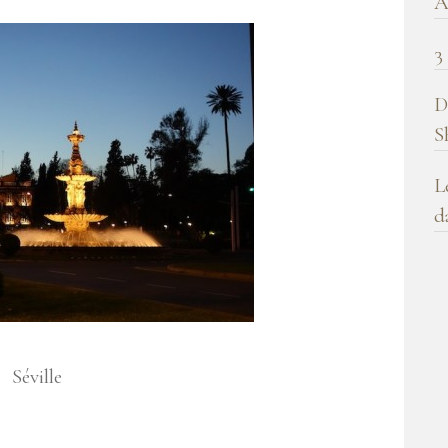
A
3
D
S
L
d