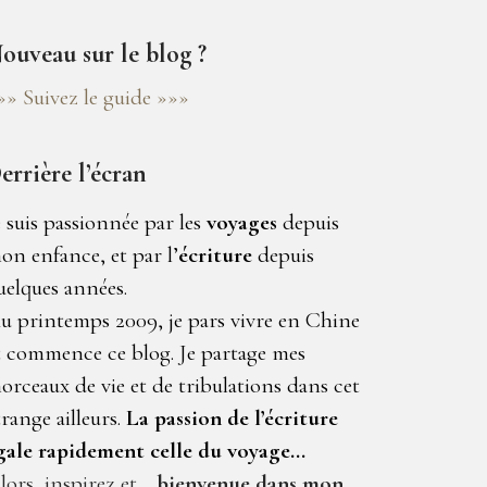
ouveau sur le blog ?
»» Suivez le guide »»»
errière l’écran
e suis passionnée par les
voyages
depuis
on enfance, et par l’
écriture
depuis
uelques années.
u printemps 2009, je pars vivre en Chine
t commence ce blog. Je partage mes
orceaux de vie et de tribulations dans cet
trange ailleurs.
La passion de l’écriture
gale rapidement celle du voyage…
lors, inspirez et…
bienvenue dans mon