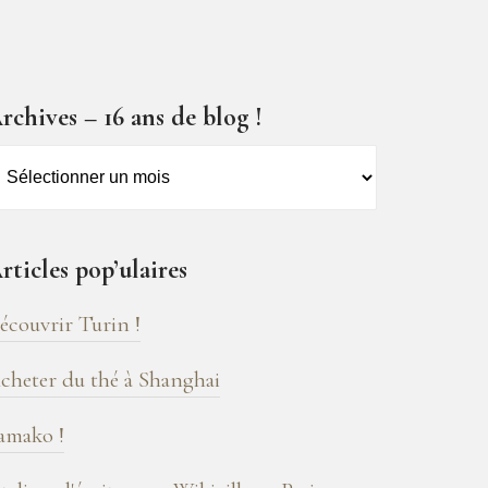
rchives – 16 ans de blog !
rchives
6
ns
rticles pop’ulaires
e
log
écouvrir Turin !
cheter du thé à Shanghai
amako !