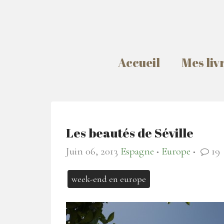
Accueil
Mes liv
Les beautés de Séville
Juin 06, 2013
Espagne
Europe
19
●
●
week-end en europe