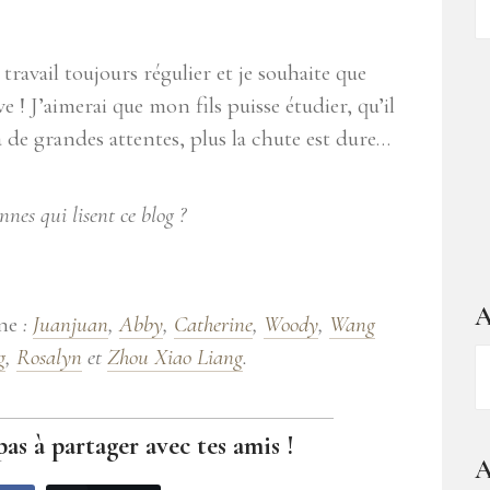
d
ar
ravail toujours régulier et je souhaite que
 ! J’aimerai que mon fils puisse étudier, qu’il
 a de grandes attentes, plus la chute est dure…
nes qui lisent ce blog ?
A
ine
:
Juanjuan
,
Abby
,
Catherine
,
Woody
,
Wang
g
,
Rosalyn
et
Zhou Xiao Liang
.
A
–
1
pas à partager avec tes amis !
a
A
d