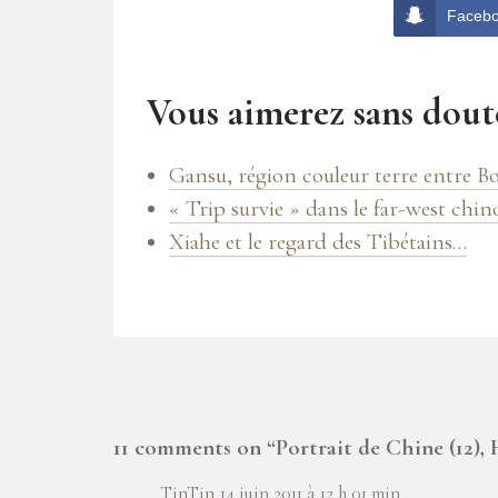
Faceb
Vous aimerez sans doute
Gansu, région couleur terre entre B
« Trip survie » dans le far-west chin
Xiahe et le regard des Tibétains…
11 comments on “
Portrait de Chine (12),
TinTin
14 juin 2011 à 12 h 01 min