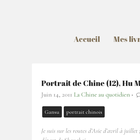
Accueil
Mes liv
Portrait de Chine (12), Hu 
Juin 14, 2011
La Chine au quotidien
●
Gansu
portrait chinois
Je suis sur les routes d’Asie d’avril à juille