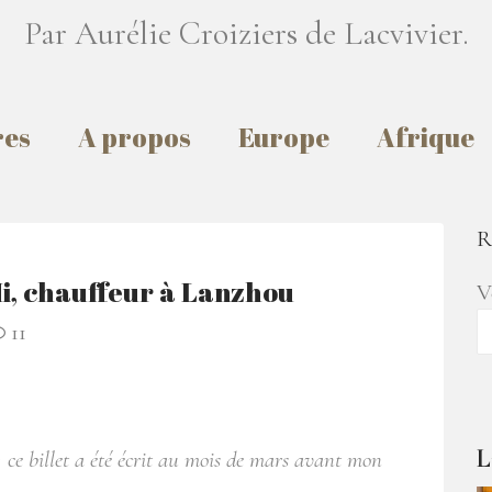
Par Aurélie Croiziers de Lacvivier.
res
A propos
Europe
Afrique
R
Mi, chauffeur à Lanzhou
V
11
L
t ; ce billet a été écrit au mois de mars avant mon