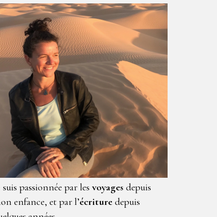
e suis passionnée par les
voyages
depuis
on enfance, et par l’
écriture
depuis
uelques années.