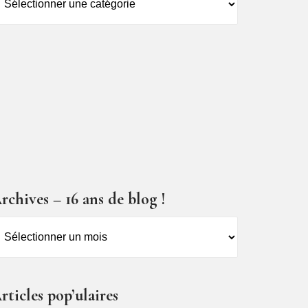
es
ticles
rchives – 16 ans de blog !
rchives
6
ns
rticles pop’ulaires
e