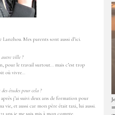
de Lanzhou. Mes parents sont aussi d’ici.
autre ville ?
en, pour le travail surtout… mais c’est trop
oit où vivre…
t des études pour cela ?
t après j’ai suivi deux ans de formation pour
J
a vie, et aussi car mon père était taxi, lui aussi.
m
à 21 ans je me suis mis à mon compte.
q