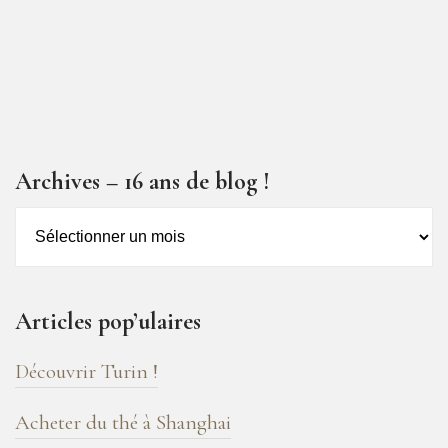
Archives – 16 ans de blog !
Archives
–
16
ans
Articles pop’ulaires
de
blog
Découvrir Turin !
!
Acheter du thé à Shanghai