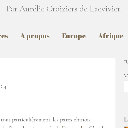
Par Aurélie Croiziers de Lacvivier.
res
A propos
Europe
Afrique
R
V
4
L
tout particulièrement: les parcs chinois.