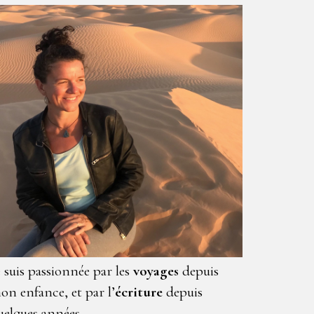
e suis passionnée par les
voyages
depuis
on enfance, et par l’
écriture
depuis
uelques années.