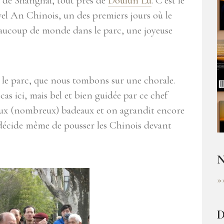
 de Shanghai, tout près de
Doulun Lu
. C’est le
el An Chinois, un des premiers jours où le
 Beaucoup de monde dans le parc, une joyeuse
 le parc, que nous tombons sur une chorale.
as ici, mais bel et bien guidée par ce chef
t aux (nombreux) badeaux et on agrandit encore
 décide même de pousser les Chinois devant
N
»
D