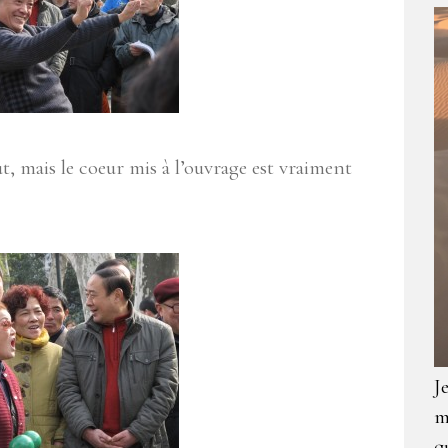
, mais le coeur mis à l’ouvrage est vraiment
J
m
q