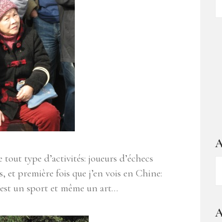
d
ar
A
tout type d’activités: joueurs d’échecs
A
, et première fois que j’en vois en Chine:
–
 c’est un sport et même un art…
1
a
A
d