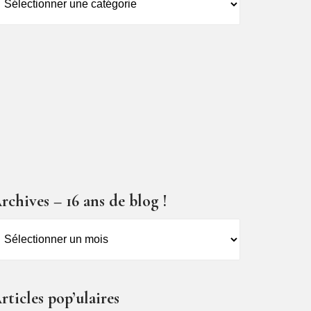
es
ticles
rchives – 16 ans de blog !
rchives
6
ns
rticles pop’ulaires
e