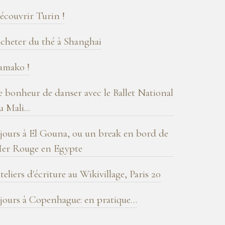
log
écouvrir Turin !
cheter du thé à Shanghai
amako !
e bonheur de danser avec le Ballet National
u Mali...
 jours à El Gouna, ou un break en bord de
er Rouge en Egypte
teliers d'écriture au Wikivillage, Paris 20
 jours à Copenhague: en pratique…