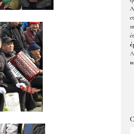
A
e
m
é
é
A
u
C
C