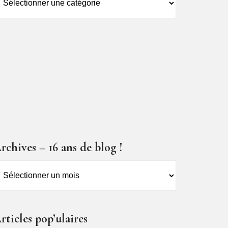
es
ticles
rchives – 16 ans de blog !
rchives
6
ns
rticles pop’ulaires
e