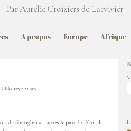
Par Aurélie Croiziers de Lacvivier.
res
A propos
Europe
Afrique
R
V
No responses
L
arcs de Shanghai »… après le parc Lu Xun, le