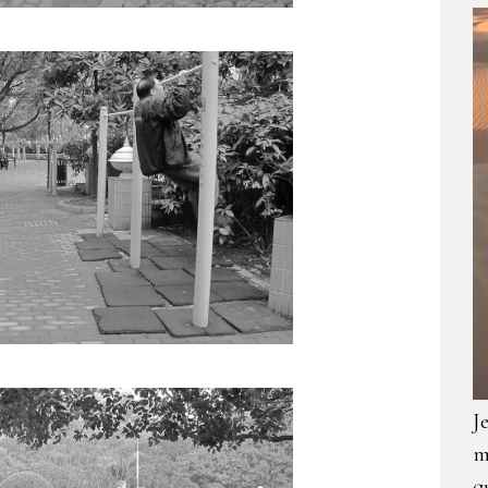
J
m
q