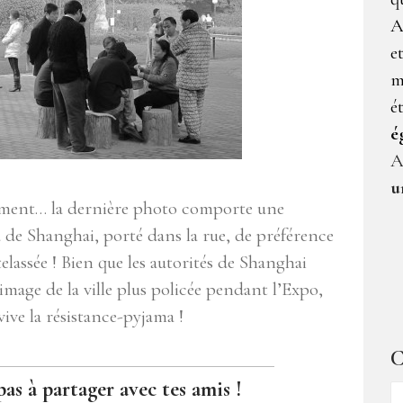
A
e
m
é
é
A
u
iment… la dernière photo comporte une
a de Shanghai, porté dans la rue, de préférence
elassée ! Bien que les autorités de Shanghai
mage de la ville plus policée pendant l’Expo,
vive la résistance-pyjama !
C
pas à partager avec tes amis !
C