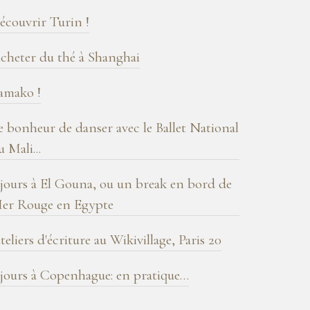
log
écouvrir Turin !
cheter du thé à Shanghai
amako !
e bonheur de danser avec le Ballet National
u Mali...
 jours à El Gouna, ou un break en bord de
er Rouge en Egypte
teliers d'écriture au Wikivillage, Paris 20
 jours à Copenhague: en pratique…