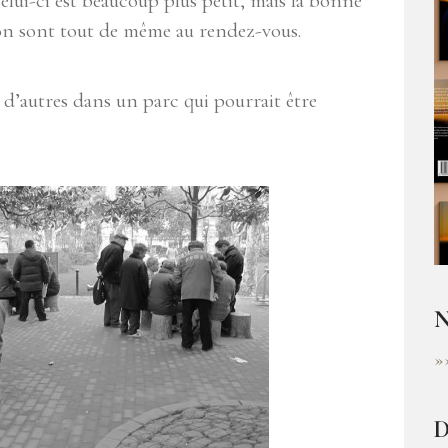
lui-ci est beaucoup plus petit, mais la bonne
ion sont tout de même au rendez-vous.
d’autres dans un parc qui pourrait être
N
»
D