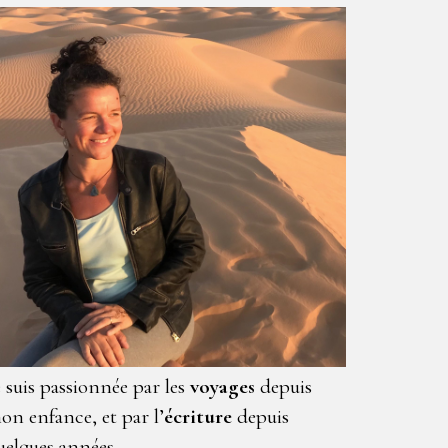
e suis passionnée par les
voyages
depuis
on enfance, et par l’
écriture
depuis
uelques années.