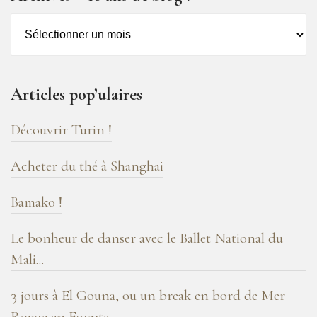
Archives
–
16
ans
Articles pop’ulaires
de
blog
Découvrir Turin !
!
Acheter du thé à Shanghai
Bamako !
Le bonheur de danser avec le Ballet National du
Mali...
3 jours à El Gouna, ou un break en bord de Mer
Rouge en Egypte