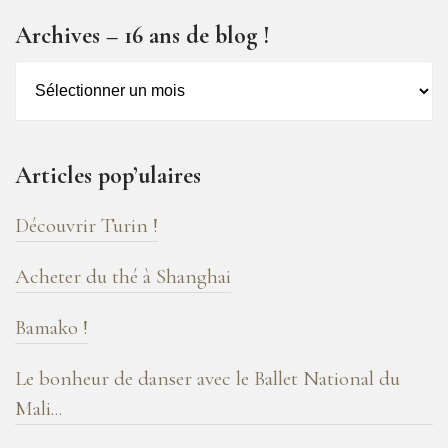
Archives – 16 ans de blog !
Archives
–
16
ans
Articles pop’ulaires
de
blog
Découvrir Turin !
!
Acheter du thé à Shanghai
Bamako !
Le bonheur de danser avec le Ballet National du
Mali...