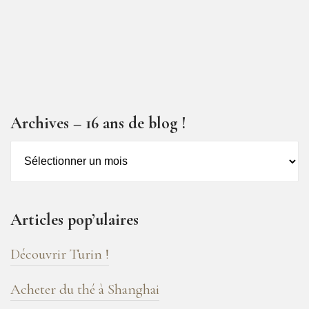
Archives – 16 ans de blog !
Archives
–
16
ans
Articles pop’ulaires
de
blog
Découvrir Turin !
!
Acheter du thé à Shanghai