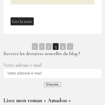
Lire la suite
«
1
2
3
4
»
Navigation
Recevez les dernières nouvelles du blog !
des
Votre adresse e-mail
articles
S'inscrire.
Lisez mon roman « Amadou »