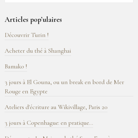
16
ans
Articles pop’ulaires
de
blog
Découvrir Turin !
!
Acheter du thé à Shanghai
Bamako !
3 jours à El Gouna, ou un break en bord de Mer
Rouge en Egypte
Ateliers d'écriture au Wikivillage, Paris 20
3 jours à Copenhague: en pratique…