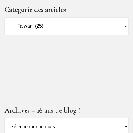
Catégorie des articles
Catégorie
des
articles
Archives – 16 ans de blog !
Archives
–