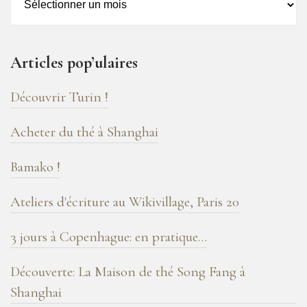
–
16
ans
Articles pop’ulaires
de
blog
Découvrir Turin !
!
Acheter du thé à Shanghai
Bamako !
Ateliers d'écriture au Wikivillage, Paris 20
3 jours à Copenhague: en pratique…
Découverte: La Maison de thé Song Fang à
Shanghai