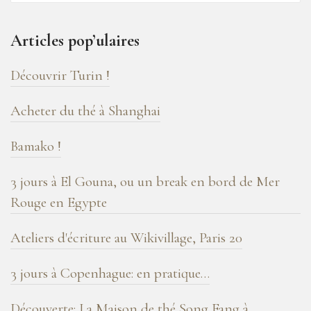
16
ans
Articles pop’ulaires
de
blog
Découvrir Turin !
!
Acheter du thé à Shanghai
Bamako !
3 jours à El Gouna, ou un break en bord de Mer
Rouge en Egypte
Ateliers d'écriture au Wikivillage, Paris 20
3 jours à Copenhague: en pratique…
Découverte: La Maison de thé Song Fang à