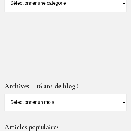
des
articles
Archives – 16 ans de blog !
Archives
–
16
ans
Articles pop’ulaires
de