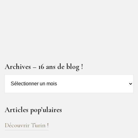
Archives – 16 ans de blog !
Archives
–
16
ans
Articles pop’ulaires
de
blog
Découvrir Turin !
!