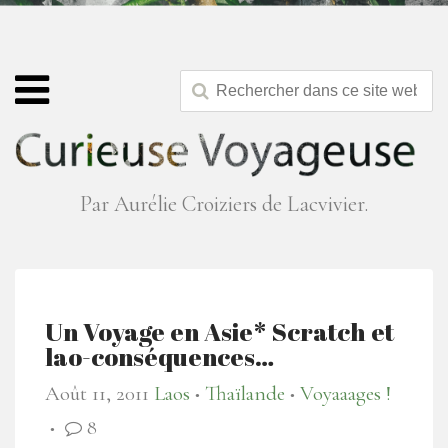
Par Aurélie Croiziers de Lacvivier.
Un Voyage en Asie* Scratch et
lao-conséquences…
Août 11, 2011
Laos
Thaïlande
Voyaaages !
●
●
8
●