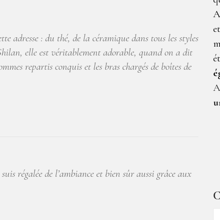
A
e
ette adresse : du thé, de la céramique dans tous les styles
m
e Shilan, elle est véritablement adorable, quand on a dit
é
ommes repartis conquis et les bras chargés de boîtes de
é
A
u
 suis régalée de l’ambiance et bien sûr aussi grâce aux
C
C