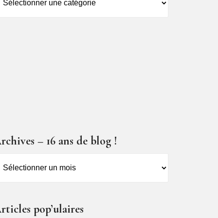
es
ticles
rchives – 16 ans de blog !
rchives
6
ns
rticles pop’ulaires
e