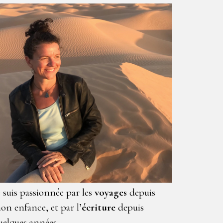
e suis passionnée par les
voyages
depuis
on enfance, et par l’
écriture
depuis
uelques années.