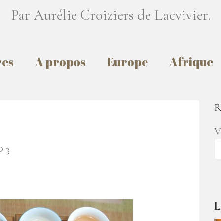
Par Aurélie Croiziers de Lacvivier.
res
A propos
Europe
Afrique
R
V
3
L