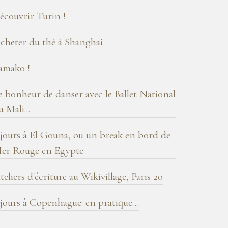
log
écouvrir Turin !
cheter du thé à Shanghai
amako !
e bonheur de danser avec le Ballet National
u Mali...
 jours à El Gouna, ou un break en bord de
er Rouge en Egypte
teliers d'écriture au Wikivillage, Paris 20
 jours à Copenhague: en pratique…