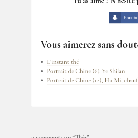
Tu as aimé ? N'hésite 
Faceb
Vous aimerez sans doute
L’instant thé
Portrait de Chine (6): Ye Shilan
Portrait de Chine (12), Hu Mi, chau
3 comments on “
Thés
”