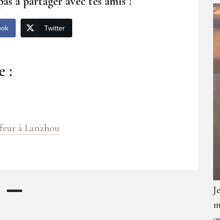
pas à partager avec tes amis !
ook
Twitter
 :
ffeur à Lanzhou
J
m
q