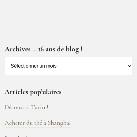
Archives – 16 ans de blog !
Archives
–
16
ans
Articles pop’ulaires
de
blog
Découvrir Turin !
!
Acheter du thé à Shanghai