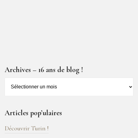
Archives – 16 ans de blog !
Archives
–
16
ans
Articles pop’ulaires
de
blog
Découvrir Turin !
!