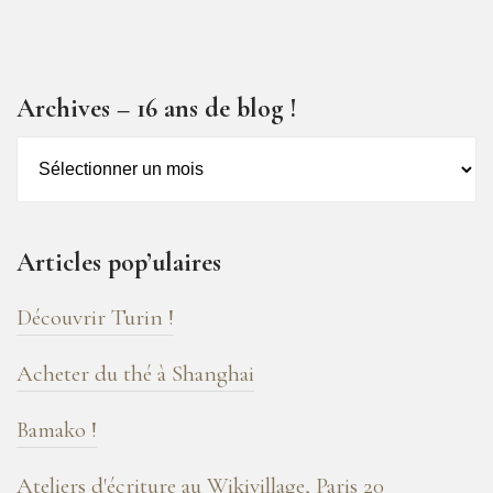
Archives – 16 ans de blog !
Archives
–
16
ans
Articles pop’ulaires
de
blog
Découvrir Turin !
!
Acheter du thé à Shanghai
Bamako !
Ateliers d'écriture au Wikivillage, Paris 20