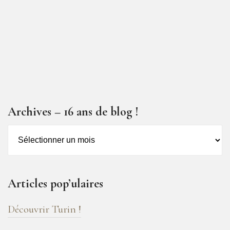
Archives – 16 ans de blog !
Archives
–
16
ans
Articles pop’ulaires
de
blog
Découvrir Turin !
!