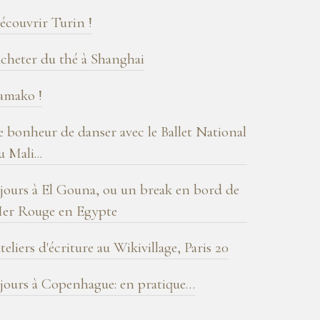
log
écouvrir Turin !
cheter du thé à Shanghai
amako !
e bonheur de danser avec le Ballet National
u Mali...
 jours à El Gouna, ou un break en bord de
er Rouge en Egypte
teliers d'écriture au Wikivillage, Paris 20
 jours à Copenhague: en pratique…