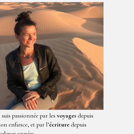
e suis passionnée par les
voyages
depuis
on enfance, et par l’
écriture
depuis
uelques années.