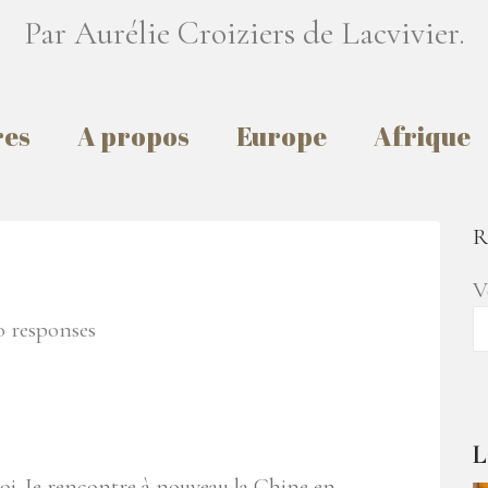
Par Aurélie Croiziers de Lacvivier.
res
A propos
Europe
Afrique
R
V
 responses
L
. Je rencontre à nouveau la Chine en