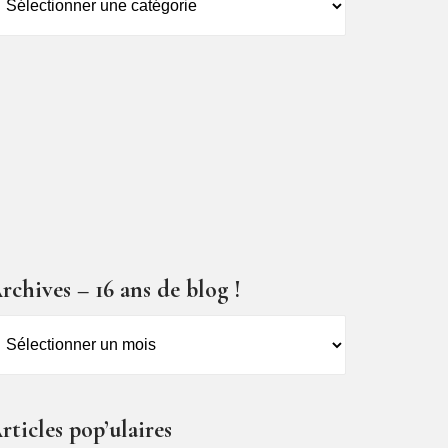
es
ticles
rchives – 16 ans de blog !
rchives
6
ns
rticles pop’ulaires
e