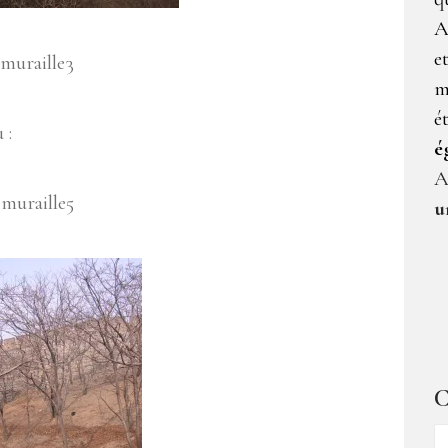
A
e
m
é
 :
é
A
u
C
C