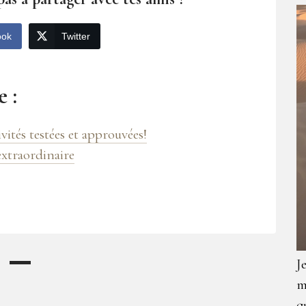
ook
Twitter
 :
ités testées et approuvées!
extraordinaire
J
m
q