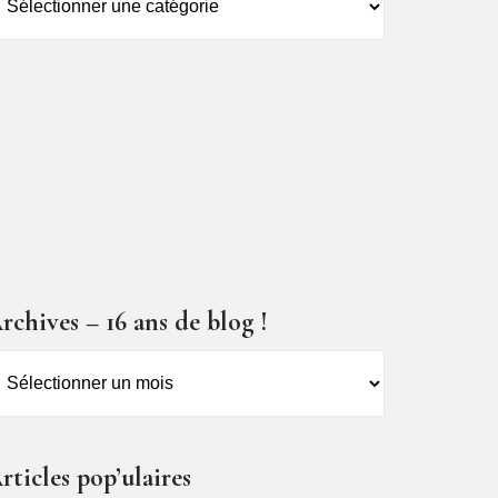
es
ticles
rchives – 16 ans de blog !
rchives
6
ns
rticles pop’ulaires
e