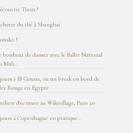
log
écouvrir Turin !
cheter du thé à Shanghai
amako !
e bonheur de danser avec le Ballet National
u Mali...
 jours à El Gouna, ou un break en bord de
er Rouge en Egypte
teliers d'écriture au Wikivillage, Paris 20
 jours à Copenhague: en pratique…