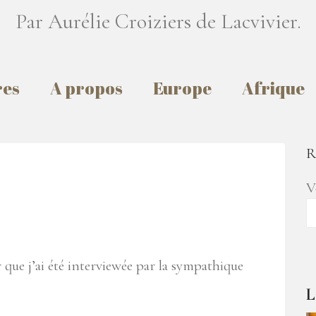
Par Aurélie Croiziers de Lacvivier.
res
A propos
Europe
Afrique
R
V
 que j’ai été interviewée par la sympathique
L