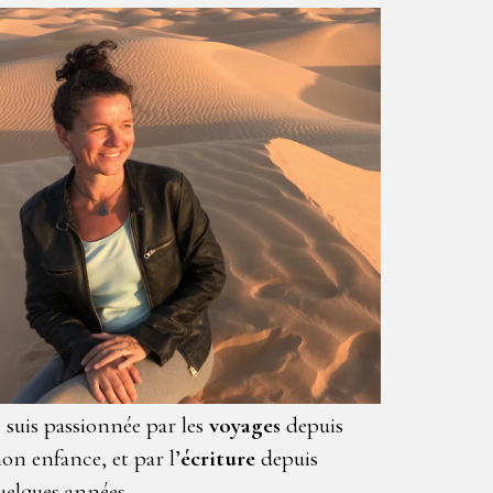
e suis passionnée par les
voyages
depuis
on enfance, et par l’
écriture
depuis
uelques années.