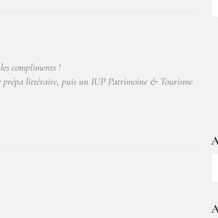
d
ar
 les compliments !
e prépa littéraire, puis un IUP Patrimoine & Tourisme
A
A
–
1
a
A
d