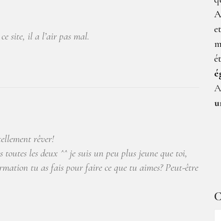
A
e
e site, il a l’air pas mal.
m
é
é
A
u
tellement rêver!
 toutes les deux ^^ je suis un peu plus jeune que toi,
rmation tu as fais pour faire ce que tu aimes? Peut-être
C
C