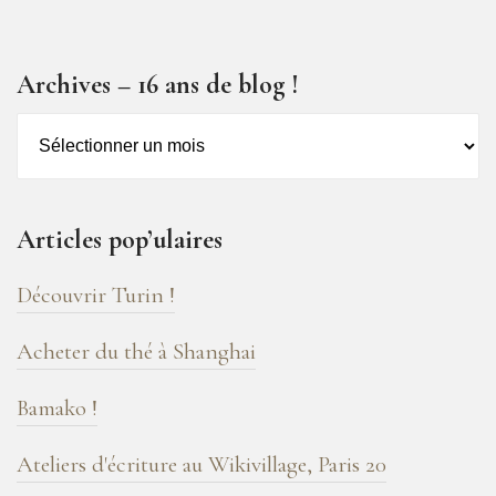
Archives – 16 ans de blog !
Archives
–
16
ans
Articles pop’ulaires
de
blog
Découvrir Turin !
!
Acheter du thé à Shanghai
Bamako !
Ateliers d'écriture au Wikivillage, Paris 20