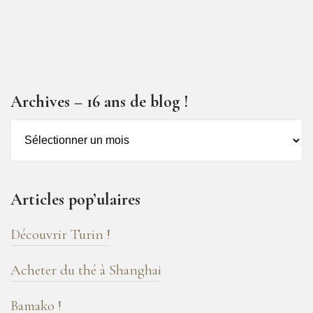
Archives – 16 ans de blog !
Archives
–
16
ans
Articles pop’ulaires
de
blog
Découvrir Turin !
!
Acheter du thé à Shanghai
Bamako !