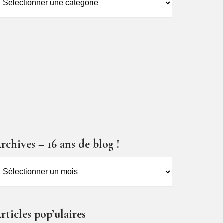
es
ticles
rchives – 16 ans de blog !
rchives
6
ns
rticles pop’ulaires
e