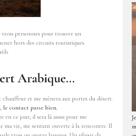
de trois personnes pour trouver un
er hors des circuits touristiques.
16h.
ésert Arabique…
st chauffeur et me mènera aux portes du désert.
 le contact passe bien.
en ce jour, il sera là aussi pour me
J
 ma vie, me sentant ouverte à la rencontre. Il
m
parle trois ou quatre langues. Un plaisir de
q