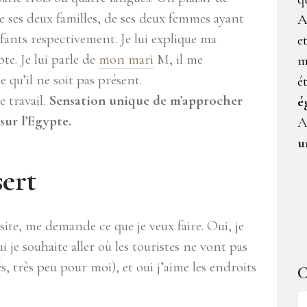
 de ses deux familles, de ses deux femmes ayant
A
nts respectivement. Je lui explique ma
e
pte. Je lui parle de
mon mari
M, il me
m
 qu’il ne soit pas présent.
é
e travail.
Sensation unique de m’approcher
é
sur l’Egypte.
A
u
sert
te, me demande ce que je veux faire. Oui, je
ui je souhaite aller où les touristes ne vont pas
s, très peu pour moi), et oui j’aime les endroits
C
C