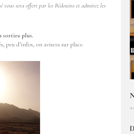
é vous sera offert par les Bédouins et admirez les
n sortira plus.
s, peu d’infos, on avisera sur place.
N
»
D