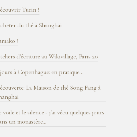
log
écouvrir Turin !
cheter du thé à Shanghai
amako !
teliers d'écriture au Wikivillage, Paris 20
 jours à Copenhague: en pratique…
écouverte: La Maison de thé Song Fang à
hanghai
e voile et le silence - j'ai vécu quelques jours
ans un monastère...