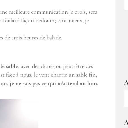
d
 une meilleure communication je crois, sera
ar
 foulard façon bédouin; tant mieux, je
s de trois heures de balade.
e sable
, avec des dunes ou peut-être des
t face à nous, le vent charrie un sable fin,
A
ur, je ne sais pas ce qui m’attend au loin.
A
–
1
a
A
d