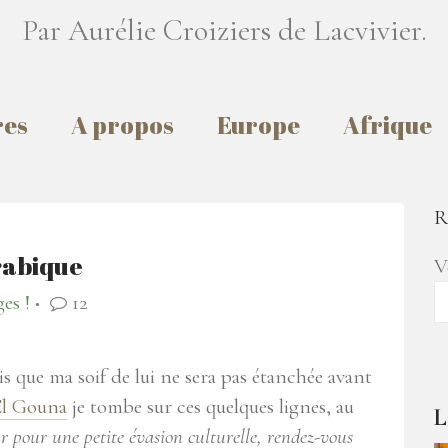
Par Aurélie Croiziers de Lacvivier.
res
A propos
Europe
Afrique
R
rabique
V
es !
12
●
is que ma soif de lui ne sera pas étanchée avant
El Gouna
je tombe sur ces quelques lignes, au
L
r pour une petite évasion culturelle, rendez-vous