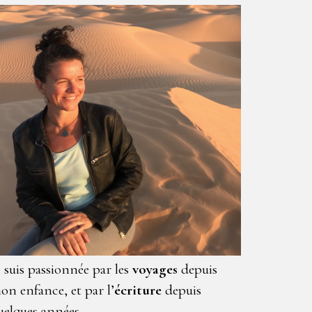
e suis passionnée par les
voyages
depuis
on enfance, et par l’
écriture
depuis
uelques années.